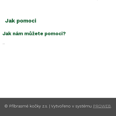
Jak pomoci
Jak nám můžete pomoci?
...
© Příbrasmé kočky z.s. | Vytvořeno v systému
PROWEB
.