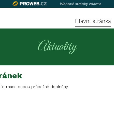
Webové stránky zdarma
Hlavní stránka
Aktuality
tránek
 informace budou průbežně doplněny.